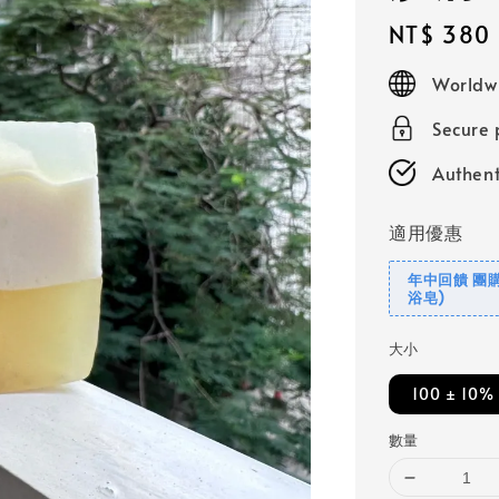
Regular
NT$ 380
price
Worldw
Secure
Authent
適用優惠
年中回饋 團購
浴皂)
大小
100 ± 10%
數量