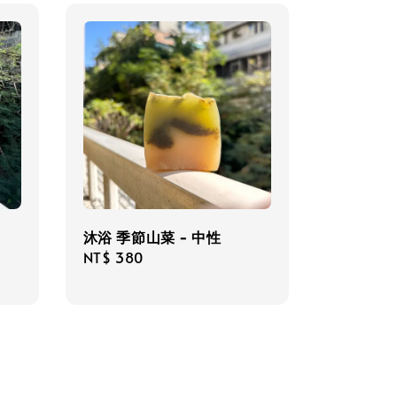
、
沐浴 季節山菜 - 中性
Regular
NT$ 380
price