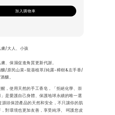
加入購物車
肌膚/大人、小孩
肌膚、保濕促進角質更新代謝。
釀/原民山菜-龍葵植萃/純露-樟樹&左手香/
/酒釀。
覺醒，使用天然的手工香皂，「拒絕化學、崇
用」是愛護自己身體、保護地球永續的唯一選
從源頭保證產品的天然和安全，不只讓你的肌
害，對環境也更加友善，享受純淨
、
呵護您皮