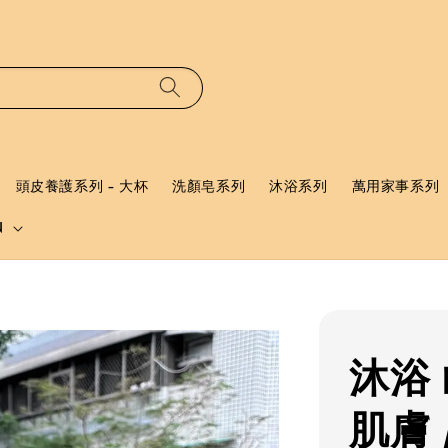
頭皮養護系列 - 大杯
洗顏皂系列
沐浴系列
萬用家事系列
N
沐浴 
肌膚 