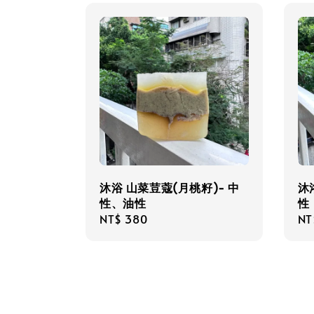
沐浴 山菜荳蔻(月桃籽)- 中
沐
性、油性
性
Regular
NT$ 380
Re
NT
price
pri