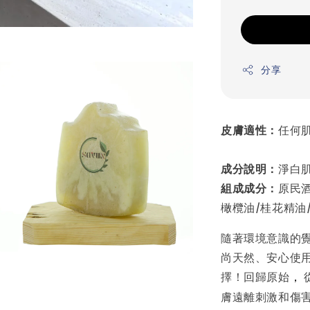
分享
皮膚適性：
任何
成分說明：
淨白
組成成分：
原民酒
橄欖油/桂花精油
隨著環境意識的
尚天然、安心使
擇！回歸原始
，
膚遠離刺激和傷