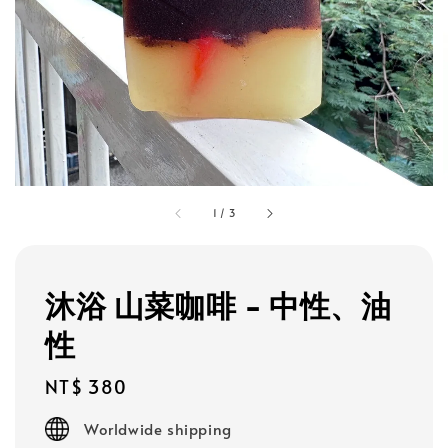
1
/
3
沐浴 山菜咖啡 - 中性、油
性
Regular
NT$ 380
price
Worldwide shipping