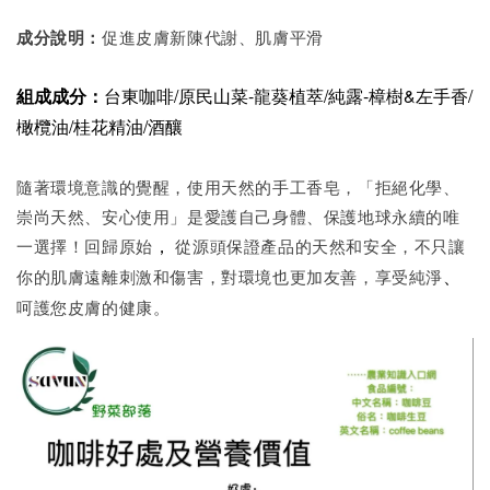
成分說明：
促進皮膚新陳代謝、肌膚平滑
組成成分：
台東咖啡/原民山菜-龍葵植萃/純露-樟樹&左手香/
橄欖油/桂花精油/酒釀
隨著環境意識的覺醒，使用天然的手工香皂，「拒絕化學、
崇尚天然、安心使用」是愛護自己身體、保護地球永續的唯
，
一選擇！回歸原始
從源頭保證產品的天然和安全，不只讓
、
你的肌膚遠離刺激和傷害，對環境也更加友善，享受純淨
呵護您皮膚的健康。