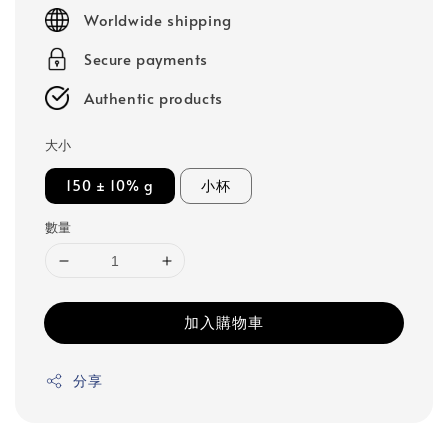
price
Worldwide shipping
Secure payments
Authentic products
大小
150 ± 10% g
小杯
數量
加入購物車
分享