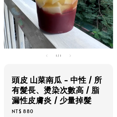
1
/
1
頭皮 山菜南瓜 - 中性 / 所
有髮長、燙染次數高 / 脂
漏性皮膚炎 / 少量掉髮
Regular
NT$ 880