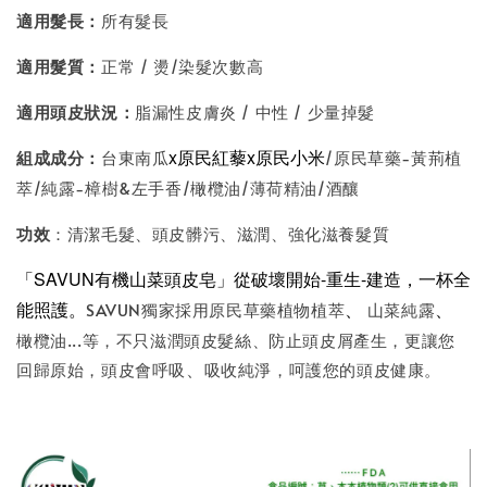
適用髮長：
所有髮長
適用髮質：
正常 / 燙/染髮次數高
適用頭皮狀況：
脂漏性皮膚炎 / 中性 / 少量掉髮
x原民紅藜x
原民
小米
組成成分：
台東南瓜
/原民草藥-黃荊植
萃/純露-樟樹&左手香/橄欖油/薄荷精油/酒釀
功效
：清潔毛髮、頭皮髒污、滋潤、強化滋養髮質
「SAVUN有機山菜頭皮皂」從破壞開始-重生-建造，一杯全
能照護。
、
、
SAVUN獨家採用原民草藥植物植萃
山菜純露
橄欖油...等，不只滋潤頭皮髮絲、防止頭皮屑產生，更讓您
回歸原始，頭皮會呼吸
吸收純淨，呵護您的頭皮健康。
、