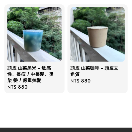
頭皮 山菜黑米 - 敏感
頭皮 山菜咖啡 - 頭皮去
性、長痘 / 中長髪、燙
角質
染 髪 / 嚴重掉髮
Regular
NT$ 880
Regular
NT$ 880
price
price